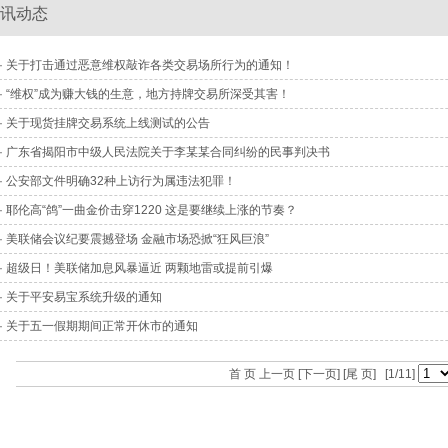
讯动态
· 关于打击通过恶意维权敲诈各类交易场所行为的通知！
· “维权”成为赚大钱的生意，地方持牌交易所深受其害！
· 关于现货挂牌交易系统上线测试的公告
· 广东省揭阳市中级人民法院关于李某某合同纠纷的民事判决书
· 公安部文件明确32种上访行为属违法犯罪！
· 耶伦高“鸽”一曲金价击穿1220 这是要继续上涨的节奏？
· 美联储会议纪要震撼登场 金融市场恐掀“狂风巨浪”
· 超级日！美联储加息风暴逼近 两颗地雷或提前引爆
· 关于平安易宝系统升级的通知
· 关于五一假期期间正常开休市的通知
首 页 上一页
[下一页]
[尾 页]
[1/11]